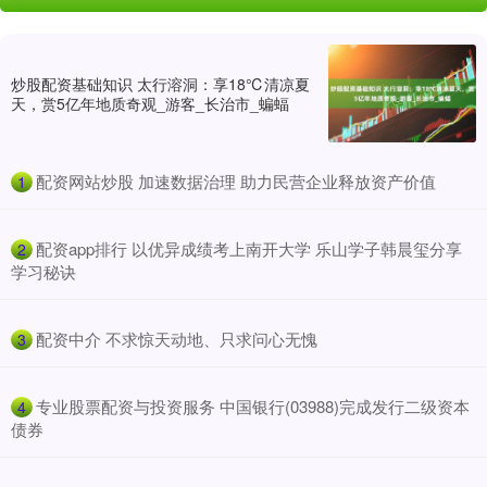
炒股配资基础知识 太行溶洞：享18℃清凉夏
天，赏5亿年地质奇观_游客_长治市_蝙蝠
​配资网站炒股 加速数据治理 助力民营企业释放资产价值
1
​配资app排行 以优异成绩考上南开大学 乐山学子韩晨玺分享
2
学习秘诀
​配资中介 不求惊天动地、只求问心无愧
3
​专业股票配资与投资服务 中国银行(03988)完成发行二级资本
4
债券