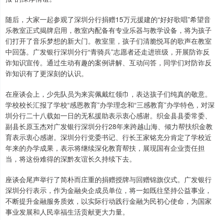
随后，大家一起参观了深圳分行捐赠15万元援建的“好好歌唱”希望音
乐教室正式揭牌启用，教室内配备有专业乐器与教学设备，将为孩子
们打开了音乐梦想的新大门。教室里，孩子们清脆悦耳的歌声在教室
中回荡。广发银行深圳分行“青骑兵”志愿者还走进班级，开展防诈反
诈知识宣传。通过生动有趣的案例讲解、互动问答，同学们对防诈反
诈知识有了更深刻的认识。
在座谈会上，少先队员为来宾佩戴红领巾，表达孩子们纯真的敬意。
学校校长汇报了学校“感恩教育”办学理念和“三感教育”办学特色，对深
圳分行二十八载如一日的无私援助表示衷心感谢。织金县县委常委、
副县长原玉杰对广发银行深圳分行28年来跨越山海、倾力帮扶织金教
育表示衷心感谢。深圳分行党委书记、行长王家铭充分肯定了学校近
年来的办学成果，表示将继续深化教育帮扶，展现国有企业责任担
当，将这份难得的深黔友谊长久持续下去。
座谈会尾声举行了简朴而庄重的捐赠授牌与回赠锦旗仪式。广发银行
深圳分行表示，作为金融央企成员单位，将一如既往坚持公益事业，
不断提升金融服务质效，以实际行动践行金融为民初心使命，为国家
事业发展和人民幸福生活贡献更大力量。