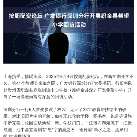
山海携手，情暖织金。2025年9月4日按周配资论坛，在新学期开学不
久、第41个教师节来临之际，广发银行深圳分行党委书记、行长率队
赴贵州省织金县双堰街道中心学校（原织金县深圳广发希望小学）开
展了一场温暖而富有深意的回访活动。
深圳分行一行6人首先参观了校园，见证了28年教育帮扶结出的硕
果。对比旧照片中的景象，如今现代化教学楼、图书室、跑道等设施
不断完善，校园面貌焕然一新。学校门口，一汪瀑布潺潺流下，汇聚
成池，池中矗立着刻有“恩”字的感恩石，诠释着“滴水之恩，涌泉相
报”的深厚情谊。