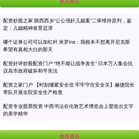
热点资讯
配资炒股之家 陕西西乡“公公强奸儿媳案”二审维持原判，鉴
定：儿媳精神发育迟滞
哪个证券公司可以加杠杆 米罗ins：我根本不想离开尼克斯
希望有真相大白的那天
配资好评炒股配资门户 “绝不能让战争发生” 日本万人集会抗
议高市政府破坏和平宪法
配资之家门户 【时刻绷紧安全弦 牢牢守住安全关】赫捷院长
带队开展全院安全生产检查
配资专业股票投资 中西书法在伦敦艺术博览会上塑造出文字
的美学精华
推荐资讯