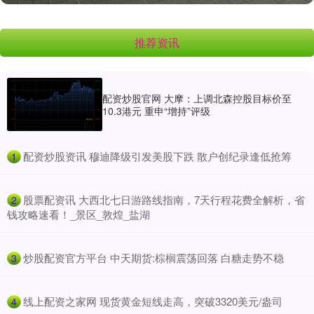
推荐资讯
配资炒股官网 大摩：上调北森控股目标价至
10.3港元 重申“增持”评级
​配资炒股资讯 穆迪降级引发美股下跌 散户创纪录逢低抢筹
1
​股票配资讯 大西北七日游路线指南，7天行程花费全解析，省
2
钱攻略速看！_景区_敦煌_盐湖
​炒股配资官方平台 中天期货:棕榈震荡回落 白糖走势不稳
3
​线上配资之家网 现货黄金短线走高，突破3320美元/盎司
4