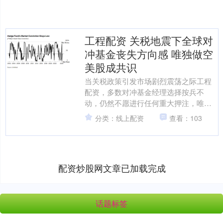
工程配资 关税地震下全球对
冲基金丧失方向感 唯独做空
美股成共识
当关税政策引发市场剧烈震荡之际工程
配资，多数对冲基金经理选择按兵不
动，仍然不愿进行任何重大押注，唯有
一个显著例外：他们正大举做空美国股
分类：线上配资
查看：103
票。 桥水基金前高管Bob....
配资炒股网文章已加载完成
话题标签