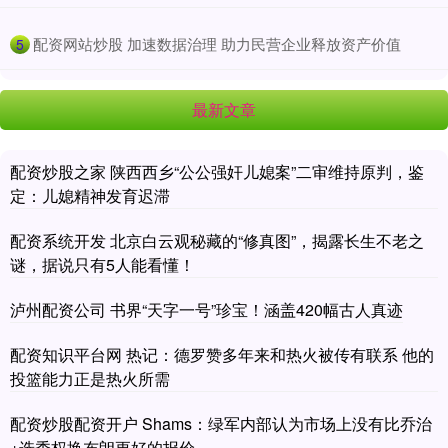
​配资网站炒股 加速数据治理 助力民营企业释放资产价值
5
最新文章
配资炒股之家 陕西西乡“公公强奸儿媳案”二审维持原判，鉴
定：儿媳精神发育迟滞
配资系统开发 北京白云观秘藏的“修真图”，揭露长生不老之
谜，据说只有5人能看懂！
泸州配资公司 书界“天字一号”珍宝！涵盖420幅古人真迹
配资知识平台网 热记：德罗赞多年来和热火被传有联系 他的
投篮能力正是热火所需
配资炒股配资开户 Shams：绿军内部认为市场上没有比乔治
+选秀权换布朗更好的报价